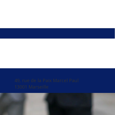
49, rue de la Paix Marcel Paul
13001 Marseille