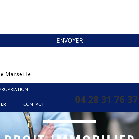
e Marseille
XPROPRIATION
04 28 31 76 37
IER
CONTACT